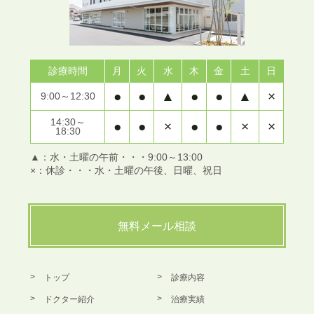
診療時間
月
火
水
木
金
土
日
●
●
▲
●
●
▲
×
9:00～12:30
14:30～
●
●
×
●
●
×
×
18:30
▲：水・土曜の午前・・・9:00～13:00
×：休診・・・水・土曜の午後、日曜、祝日
無料メール相談
トップ
診療内容
ドクター紹介
治療実績