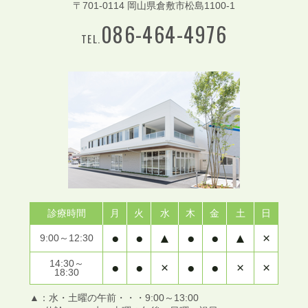
〒701-0114 岡山県倉敷市松島1100-1
086-464-4976
TEL.
診療時間
月
火
水
木
金
土
日
●
●
▲
●
●
▲
×
9:00～12:30
14:30～
●
●
×
●
●
×
×
18:30
▲：水・土曜の午前・・・9:00～13:00