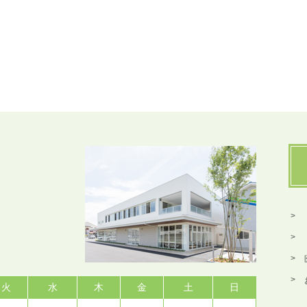
火
水
木
金
土
日