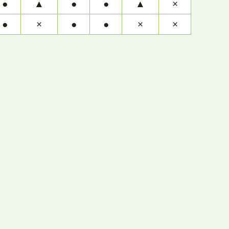
●
▲
●
●
▲
×
●
×
●
●
×
×