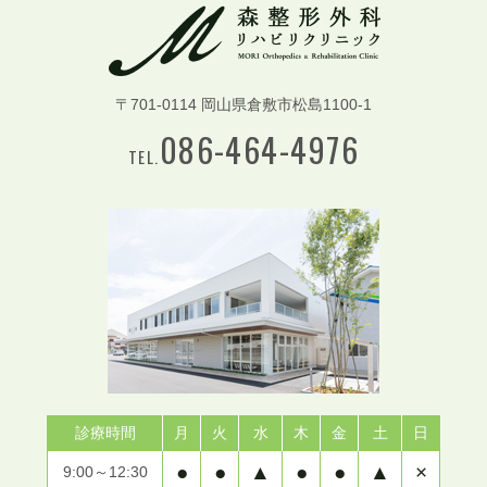
〒701-0114 岡山県倉敷市松島1100-1
086-464-4976
TEL.
診療時間
月
火
水
木
金
土
日
●
●
▲
●
●
▲
×
9:00～12:30